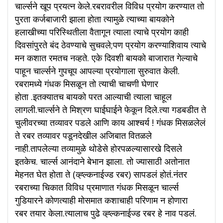
चार्ल्सने खूप प्रयत्न केले.रबरावरील विविध प्रयोग करण्यात तो
पुरता कर्जबाजारी झाला होता त्यामुळे त्याच्या बायकोने
हलाखीच्या परिस्थितीला वैतागून त्याला त्याचे प्रयोग काही
दिवसांपुरते बंद ठेवण्याचे सुचवले;पण प्रयोग करण्याशिवाय त्याचे
मन कशात रमतच नव्हते. एके दिवशी बायको बाजारात गेल्याचे
पाहून चार्ल्सने गुपचूप आपल्या प्रयोगाला सुरुवात केली.
रबरामध्ये गंधक मिसळून तो त्याची चाचणी घेणार
होता .इतक्यातच बायको परत आल्याची त्याला चाहूल
लागली.चार्ल्सने ते मिश्रण घाईघाईने फेकून दिले.त्या गडबडीत ते
चुलीवरच्या तव्यावर पडले आणि काय आश्चर्य ! गंधक मिसळलेलं
ते रबर तव्यावर पडूनदेखील अजिबात वितळले
नाही.तापलेल्या तव्यामुळे थोडेसे होरपळल्यासारखे दिसले
इतकेच. चार्ल्स आनंदाने बेभान झाला. तो ज्यासाठी अतोनात
मेहनत घेत होता ते (व्ह्ल्कनाईज्ड रबर) सापडलं होतं.नंतर
रबराच्या चिकात विविध प्रमाणात गंधक मिसळून चार्ल्स
गुडियारने कोणत्याही मोसमात कशाचाही परिणाम न होणारा
रबर तयार केला.त्यालाच पुढे व्ह्ल्कनाईज्ड रबर हे नाव पडलं.