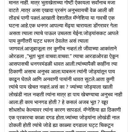
मानत नाही. मात्र भुताखेताच्या गोष्टी ऐकायला सर्वांनाच मजा
वाटते .मात्र असा एखादा प्रसंग अनुभवायची वेळ आली की
तोंडचं पाणी पळतं.आखाती देशातील मॅग्नेशिया या गावची एक
घटना आहे.एक धनगर आपल्या मेंढ्या चारायला डोंगरावर गेला
असता त्याला त्याचे पाऊल उचलता येईना.जोड्यांसकट आपले
पाय कुणीतरी घट्ट धरून ठेवलेत असं त्याला
जाणवलं.आजूबाजूला तर कुणीच नव्हतं.तो जीवाच्या आकांताने
ओरडला ,”भूत! भूत! वाचवा.वाचवा.” त्याचा आरडाओरडा ऐकून
आसपासची धनगरमंडळी धावत आली.त्यांच्यापैकी काहींना त्या
ठिकाणी असाच अनुभव आला.घाबरून त्यांनी जोड्यांतून पाय
काढून घेतले आणि अनवाणी पायांनी धावत सुटले.आता कुणी
त्यांचे पाय खेचत नव्हतं.असं का ? ज्यांच्या जोड्याला खाली
लोखंडी नाल नव्हती त्यांना मात्र हा पाय खेचण्याचा अनुभव नाही
आला.ही काय भानगड होती ? हे कसलं अजब भूत ? खूप
शोधशोध केल्यावर त्यांना कारण सापडलं. मॅग्नेशिया ह्या ठिकाणी
एक प्रकारचा काळा दगड होता.ज्यांच्या जोड्यांना लोखंडी नाल
ठोकली होती त्यांचे जोडे ह्या काळ्या दगडाला घट्ट चिकटून