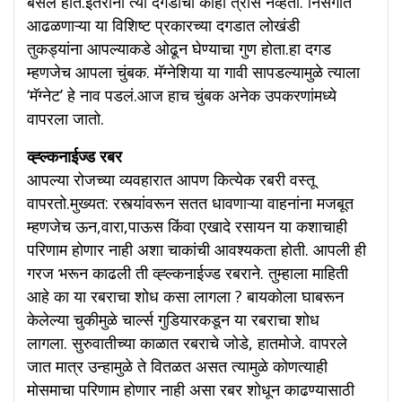
बसले होते.इतरांना त्या दगडाचा काही त्रास नव्हता. निसर्गात
आढळणाऱ्या या विशिष्ट प्रकारच्या दगडात लोखंडी
तुकड्यांना आपल्याकडे ओढून घेण्याचा गुण होता.हा दगड
म्हणजेच आपला चुंबक. मॅग्नेशिया या गावी सापडल्यामुळे त्याला
‘मॅग्नेट’ हे नाव पडलं.आज हाच चुंबक अनेक उपकरणांमध्ये
वापरला जातो.
व्ह्ल्कनाईज्ड रबर
आपल्या रोजच्या व्यवहारात आपण कित्येक रबरी वस्तू
वापरतो.मुख्यत: रस्त्यांवरून सतत धावणाऱ्या वाहनांना मजबूत
म्हणजेच ऊन,वारा,पाऊस किंवा एखादे रसायन या कशाचाही
परिणाम होणार नाही अशा चाकांची आवश्यकता होती. आपली ही
गरज भरून काढली ती व्ह्ल्कनाईज्ड रबराने. तुम्हाला माहिती
आहे का या रबराचा शोध कसा लागला ? बायकोला घाबरून
केलेल्या चुकीमुळे चार्ल्स गुडियारकडून या रबराचा शोध
लागला. सुरुवातीच्या काळात रबराचे जोडे, हातमोजे. वापरले
जात मात्र उन्हामुळे ते वितळत असत त्यामुळे कोणत्याही
मोसमाचा परिणाम होणार नाही असा रबर शोधून काढण्यासाठी