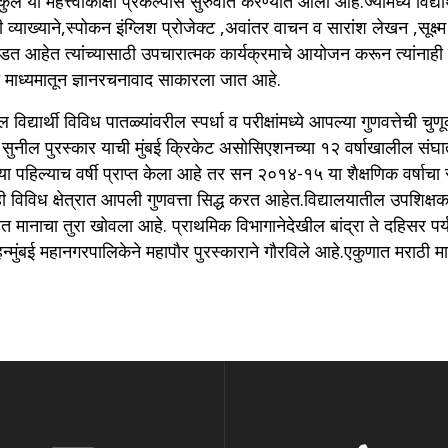
 या महत्त्वाकांक्षी प्रकल्पास सुरुवात करण्यात आली आहे.ज्यामध्ये विद्यार्
ञांची व्याख्याने,स्पोकन इंग्लिश प्रोजेक्ट ,अवांतर वाचन व सारांश लेखन ,सूक्
े पडत आहेत त्यांच्यासाठी उपचारात्मक कार्यक्रमाचे आयोजन करून त्यांनाही 
्या माध्यमातून ज्ञानरचनावाद साकारला जात आहे.
थील विद्यार्थी विविध पातळ्यांवरील स्पर्धा व परीक्षांमध्ये आपल्या गुणवत्
्कार सुनील पुरस्कार याची मुंबई क्रिकेट असोसिएशनच्या १२ वर्षाखालील सं
हिल्याच वर्षी प्राप्त केला आहे तर सन २०१४-१५ या शैक्षणिक वर्षाचा संस्थे
विविध क्षेत्रात आपली गुणवत्ता सिद्ध करत आहेत.विद्यालयातील उपशिक्
त मानाचा तुरा खोवला आहे. प्राथमिक विभागानेदेखील बांद्रा ते दहिसर पर्
न्मुंबई महानगरपालिकेने महापौर पुरस्काराने गौरविले आहे.एकुणात मराठी म