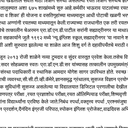
ा खंडातील सर्वात मोठी शिक्षण संस्था असलेल्या रयत शिक्षण संस्थेचे ज्ञान
तालुक्यात अशा ६७५ शाखांमध्ये सुरु आहे.कर्मवीर भाऊराव पाटलांच्या रयत शि
वा व शिका’ ही योजना व वसतिगृहांच्या माध्यमातून आधी पोटाची खळगी भरण्
स्था अण्णांनी रयतच्या माध्यमातून केली.राज्याच्या राजधानीत एक तरी रयतची
थेचे तत्कालीन चेअरमन प्रा.डॉ.एन.डी.पाटील सरांनी सह्याद्रीनगर या माथ
्या सहकार्याने जुलै १९९२ मध्ये ‘न्यू इंग्लिश स्कूल,सह्याद्रीनगर ‘या नावा
 अशी सुरुवात झालेल्या या शाळेत आज शिशु वर्ग ते दहावीपर्यंतचे मराठी व स
ून २०१३ रोजी शाळेने नव्या टुमदार व सुंदर वास्तूत प्रवेश केला.तसेच वि
.सदर सोहळ्यास स्वतः प्रा.डॉ.एन.डी.सर यांच्यासह तत्कालीन उपमुख्यमं
े,संस्था पदाधिकारी व स्थानिक आमदार योगेश सागर उपस्थित होते. स्वच्छ व स
याची व्यवस्था,सी.सी.टी.व्ही.कॅमेरे,ज्ञानसमृद्ध ग्रंथालय,सुसज्ज विज्ञान 
क सुविधांनी सुसज्ज असलेल्या या विद्यालयात डिजिटल प्रणालीचा देखील अध्
्रमाणपत्र परीक्षा ,रयत प्रज्ञाशोध परीक्षा,रयत ऑलिम्पियाड परीक्षा,शिष्यवृत्
ंना विद्यार्थ्यांना प्रविष्ठ केले जाते.निबंध स्पर्धा,वक्तृत्त्व स्पर्धा ,प्रश्न
,विज्ञान प्रदर्शन,दैनंदिन इंग्रजी परिपाठ,स्पोकन इंग्लिश प्रोजेक्ट,वाढदिव