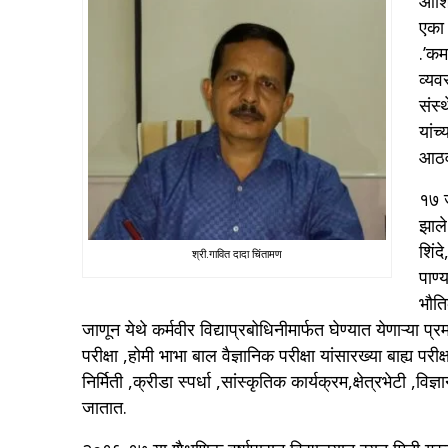
आशिय
एका 
.’कम
व्यव
संस्
यांच
आठवी
१७ ज
झाले
शिंद
श्री.गावित दादा चिंतामण
पाण्
भौति
जाणून येथे कर्मवीर विद्याप्रबोधिनीमार्फत घेण्यात येणाऱ्या प
परीक्षा ,होमी भाभा बाल वैज्ञानिक परीक्षा यांसारख्या बाह्य परीक्षा
निर्मिती ,क्रीडा स्पर्धा ,सांस्कृतिक कार्यक्रम,क्षेत्रभेटी 
जातात.