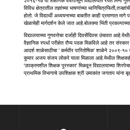
२०१६-१७ या शैक्षणिक वर्षापासून विद्यालयात रयत मिनी गुरुकुल
विविध क्षेत्रातील तज्ञांच्या भाषणांच्या ध्वनिचित्रफिती,तज्ज्
होतो. जे विद्यार्थी अध्ययनाच्या बाबतीत काही प्रमाणात माग
खेळाचेही मार्गदर्शन केले जात आहे.बोलक्या भिंती प्रकल्पाच
विद्यालयाच्या गुणवत्तेचा दर्जाही दिवसेंदिवस उंचावत आहे.ये
वैज्ञानिक स्पर्धा परीक्षेत रौप्य पदक मिळविले आहे तर संस
आदर्श शाळेसाठीचा ‘ कर्मवीर पारितोषिक’ शाळेने २००९-१० या प
कुमार अजय संजय लोकरे याला मिळाला आहे.येथील शिक्षकही 
‘उपक्रमशील शिक्षक पुरस्कार’ मिळवून विद्यालयाच्या शिरपेचा
प्राथमिक विभागाचे उपशिक्षक श्री उमाकांत जगताप यांना बृह