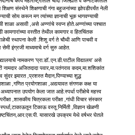
दानाचे कार्य महाराष्ट्रातील चौदा जिल्ह्यांत व कर्नाटकातील
क्षण संस्थेने शिक्षणाची गंगा बहुजनांच्या झोपडीपर्यंत नेली
याची सोय करून मग त्यांच्या ज्ञानाची भूक भागवण्याची
 शाळा असावी ,असे अण्णांचे स्वप्न होते.अण्णांच्या पश्चात
ाडी कामगारांच्या वस्तीत तेथील कामगार व हितचिंतक
ने शाळेची स्थापना केली .शिशु वर्ग ते चौथी आणि पाचवी व
ेमी इंग्रजी माध्यमाचे वर्ग सुरु आहेत.
द्यालयाचे नामकरण ‘प्रा.डॉ..एन.डी.पाटील विद्यालय’ असे
त्री नामदार अजितदादा पवार,मा.पतंगराव कदम,मा.शशिकांत
ुंदर इमारत ,प्रशस्त मैदान,पिण्याच्या शुद्ध
प्रयोगशाळा ,गणित प्रयोगशाळा ,अद्ययावत संगणक कक्ष या
यापनात उपयोग केला जात आहे.स्पर्धा परीक्षेचे महत्त्व
ती परीक्षा ,शासकीय चित्रकला परीक्षा ,गांधी विचार संस्कार
मंजुषा स्पर्धा,टाकाऊतून टिकाऊ वस्तू निर्मिती ,विज्ञान खेळणी
स अभिष्टचिंतन,आर.एस.पी. यासारखे उपक्रम येथे वर्षभर घेतले