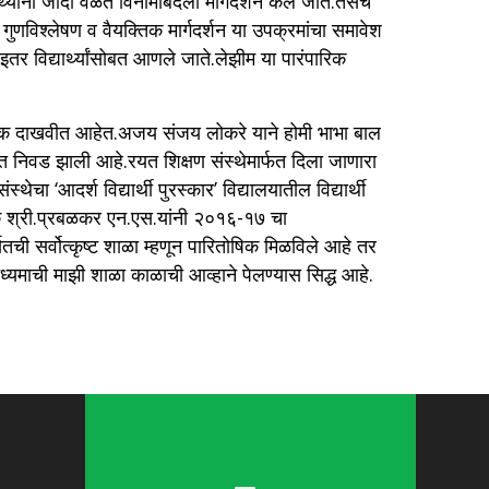
थ्यांना जादा वेळेत विनामोबदला मार्गदर्शन केले जाते.तसेच
ष्म गुणविश्लेषण व वैयक्तिक मार्गदर्शन या उपक्रमांचा समावेश
इतर विद्यार्थ्यांसोबत आणले जाते.लेझीम या पारंपारिक
तेची चुणूक दाखवीत आहेत.अजय संजय लोकरे याने होमी भाभा बाल
घात निवड झाली आहे.रयत शिक्षण संस्थेमार्फत दिला जाणारा
चा ‘आदर्श विद्यार्थी पुरस्कार’ विद्यालयातील विद्यार्थी
षक श्री.प्रबळकर एन.एस.यांनी २०१६-१७ चा
यतची सर्वोत्कृष्ट शाळा म्हणून पारितोषिक मिळविले आहे तर
ाध्यमाची माझी शाळा काळाची आव्हाने पेलण्यास सिद्ध आहे.