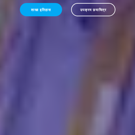
शाखा इतिहास
उपक्रम छयाचित्र